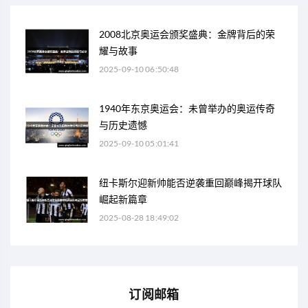
2008北京奥运会颁奖盛典：金牌背后的荣
耀与故事
2025-09-10 06:50:48
1940年东京奥运会：未曾举办的奥运传奇
与历史遗憾
2025-09-10 05:01:41
纽卡斯尔迎新帅能否逆袭重回巅峰揭开球队
崛起新篇章
2025-08-28 18:49:02
订阅邮箱