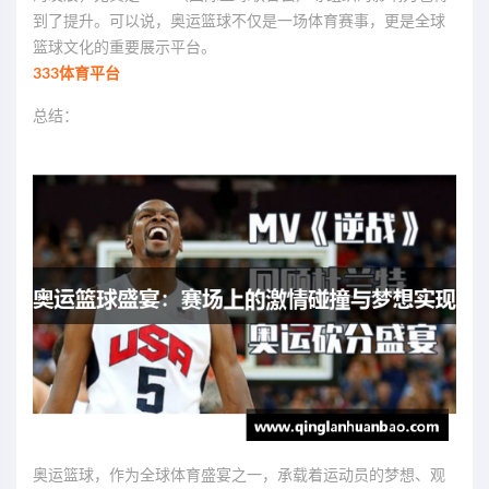
到了提升。可以说，奥运篮球不仅是一场体育赛事，更是全球
篮球文化的重要展示平台。
333体育平台
总结：
奥运篮球，作为全球体育盛宴之一，承载着运动员的梦想、观