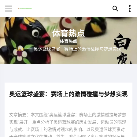
体育热点
首页
奥运篮球盛宴：赛场上的激情碰撞与梦想实现
奥运篮球盛宴：赛场上的激情碰撞与梦想实现
文章摘要：本文围绕“奥运篮球盛宴：赛场上的激情碰撞与梦想
实现”展开，重点分析了奥运篮球赛的历史发展、运动员的表现
与成就、比赛场上的激情对观众的影响、以及奥运篮球赛事对
于全球篮球文化的推动。首先，我们回顾了奥运篮球的起源与