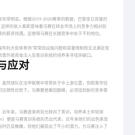
常明显。根据2019-2020赛季的数据，巴黎圣日耳曼的
元。这样的收入差距意味着马赛在转会市场上的竞争力相对较
够的薪资待遇。这使得马赛在长期竞争中处于不利地位。
温布利大街体育场”常常因设施问题和容量限制而无法满足现
依靠外部资金注入及青训系统的培养来寻找突破口。
与应对
，虽然球队在法甲联赛中常常处于中上游位置，但距离夺冠
的压倒性优势下，马赛要想重回巅峰，必须找到新的竞争策
。近年来，马赛逐渐将目光转向了青训，培养本土年轻球
main）便是马赛青训系统的杰出代表，近年来他们的出色表现
有时仍显稚嫩，但他们展现出了不小的潜力，为马赛注入了