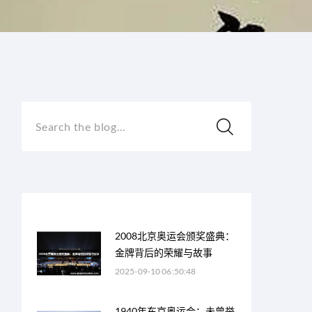
Search the blog...
2008北京奥运会颁奖盛典：
金牌背后的荣耀与故事
2025-09-10 06:50:48
1940年东京奥运会：未曾举