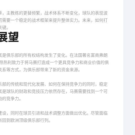
季，主教练的更替频繁，战术体系不断变化，球队的表现波
切需要一个稳定的战术框架来提升整体实力。未来，如何打
关键。
展望
其是俱乐部的所有权结构发生了变化。在法国著名富商弗朗
。昂热利致力于将马赛打造成一个更具竞争力和商业价值的俱
关系等方式，为俱乐部带来了新的资金来源。
乐部的传统和现代化发展、如何在保持竞争力的同时，稳定
其是球队的财政和竞技压力依然存在，马赛需要找到一个可
劲的竞争力。
建设，同时在球员引进和战术调整方面做出优化。尽管面临
新回到欧洲顶级俱乐部行列。