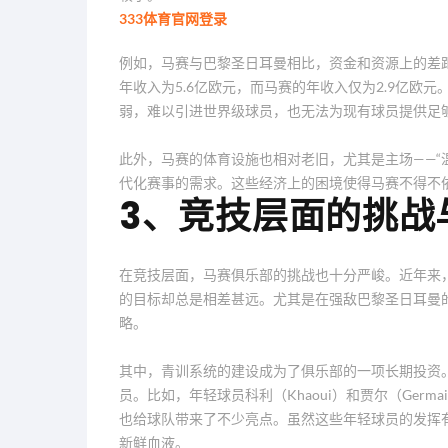
333体育官网登录
例如，马赛与巴黎圣日耳曼相比，资金和资源上的差距非
年收入为5.6亿欧元，而马赛的年收入仅为2.9亿欧
弱，难以引进世界级球员，也无法为现有球员提供足
此外，马赛的体育设施也相对老旧，尤其是主场——“
代化赛事的需求。这些经济上的困境使得马赛不得不
3、竞技层面的挑战
在竞技层面，马赛俱乐部的挑战也十分严峻。近年来
的目标却总是相差甚远。尤其是在强敌巴黎圣日耳曼
略。
其中，青训系统的建设成为了俱乐部的一项长期投资
员。比如，年轻球员科利（Khaoui）和贾尔（Ger
也给球队带来了不少亮点。虽然这些年轻球员的发挥
新鲜血液。