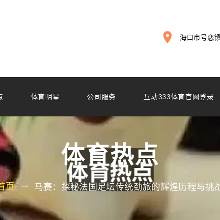
海口市号恋镇
点
体育明星
公司服务
互动333体育官网登录
体育热点
首页
马赛：探秘法国足坛传统劲旅的辉煌历程与挑