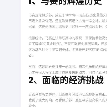
1、马赛的辉煌历史
马赛足球俱乐部，成立于1899年，是法国历史最悠
赛场上多次夺冠，还在欧洲赛场上占有一席之地。最为
冠军，这也是法国足球历史上的唯一一座欧冠奖杯。
根据统计，马赛在法甲联赛中的表现一直保持着较高水
来了辉煌的“黄金时代”，不仅在联赛中屡屡称霸，还
这为球队打下了坚实的基础。尤其是在1993年的欧冠
者。
然而，这段历史也并非一帆风顺。随着俱乐部的经营
历史在很大程度上成了球队复兴的动力，同时也让马
2、面临的经济挑战
尽管马赛历史辉煌，但近些年其经济状况却饱受挑战。
受到了较大影响。尽管俱乐部一直在寻求提高收入的
较小。