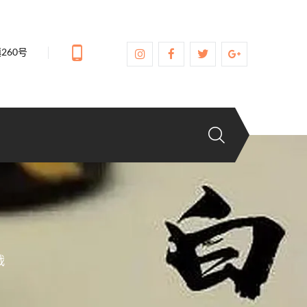
260号
战