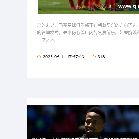
总的来说，马赛足球俱乐部正在朝着复兴的方向迈进
的管理模式，未来仍有着广阔的发展前景。如果能够
一席之地。
2025-06-14 17:57:43
318