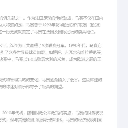
久的俱乐部之一。作为法国足球的传统劲旅，马赛不仅在国内
人称道的是，马赛曾于1993年获得欧洲冠军联赛（欧冠）
这一历史成就奠定了马赛在法国及国际足坛的崇高地位。
平，迄今为止共赢得了9次联赛冠军。1990年代，马赛迎
吸引了众多世界级球员加盟，如博班、吉瓦尔和普拉蒂尼等，
决赛中，马赛以1-0击败意大利的米兰，成为欧洲之巅的王
模式和管理策略的变化，马赛逐渐陷入了低谷。这段辉煌的
赛的球迷对俱乐部寄予了极高的期望。
2010年代初，随着财政公平政策的实施，马赛的财务状况
方式，但与其他欧洲顶级俱乐部相比，马赛的经济规模明显