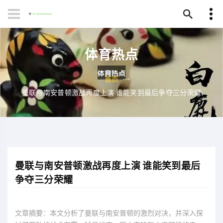
体育热点
首页
曼联与南安普顿激战再度上演 谁能笑到最后争夺三分荣耀
曼联与南安普顿激战再度上演 谁能笑到最后
争夺三分荣耀
文章摘要：本文分析了曼联与南安普顿的激烈对决，并深入探