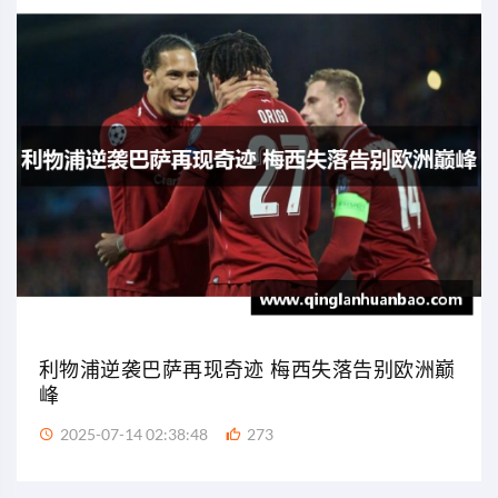
利物浦逆袭巴萨再现奇迹 梅西失落告别欧洲巅
峰
2025-07-14 02:38:48
273