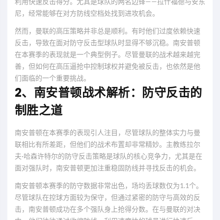
利用快速反击得分。尤其是球队的两名边锋——拉什福德与安东
尼，经常能够在对方防线空档处找到进攻机会。
然而，曼联的高压策略并非总是顺利。有时他们过度依赖快速
反击，导致在面对防守反击型球队时显得不够沉稳。南安普顿
在本赛季的表现就是一个典型例子。尽管曼联的战术越来越完
善，但如何在高压逼抢中控制球权并避免被反击，也依然是他
们面临的一个重要挑战。
2、南安普顿战术解析：防守反击的
制胜之道
南安普顿在本赛季的表现引人注目，尽管球队的整体实力与曼
联相比有所差距，但他们的战术布置却非常精妙。主教练拉尔
夫·哈森许特尔的防守反击策略是球队的核心竞争力，尤其是在
面对强队时，南安普顿更加注重稳固防线并寻找反击的机会。
南安普顿本赛季的防守数据非常出色，场均丢球数仅为1.1个。
尽管球队在控球方面较为保守，但通过紧密的防守与高效的反
击，南安普顿成功在多个强队身上抢得分数。在与曼联的对决