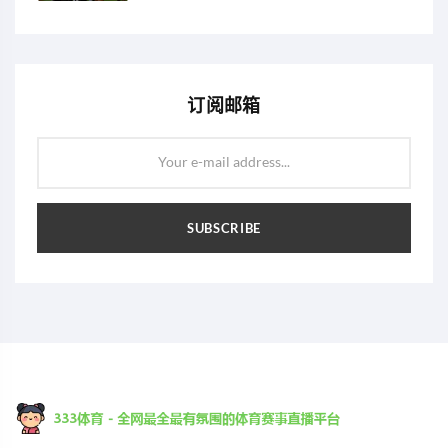
订阅邮箱
Your e-mail address...
SUBSCRIBE