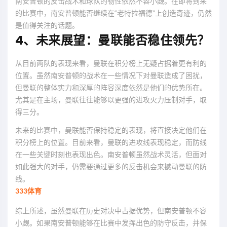
南安普顿的反击战术和球队的韧性依然不容小觑。在即将到来
的比赛中，南安普顿能否继续在“老特拉福德”上创造奇迹，仍然
是值得关注的话题。
4、未来展望：曼联能否稳住领先？
从目前两队的表现来看，曼联在积分榜上无疑占据着更有利的
位置。虽然南安普顿的战术在一些情况下对曼联造成了困扰，
但曼联的整体实力和深厚的阵容深度依然是他们的优势所在。
尤其是在主场，曼联往往能够以更强的进攻火力压制对手，取
得三分。
未来的比赛中，曼联能否保持稳定的表现，将直接决定他们在
积分榜上的位置。目前来看，曼联的进攻线表现稳定，而防线
在一些关键时刻也表现出色。南安普顿虽然战术灵活，但面对
如此强大的对手，仍需要通过更多的反击机会来撼动曼联的防
线。
333体育
综上所述，虽然曼联在历史对决中占据优势，但南安普顿不容
小觑。如果南安普顿能够在比赛中发挥出色的防守反击，并保