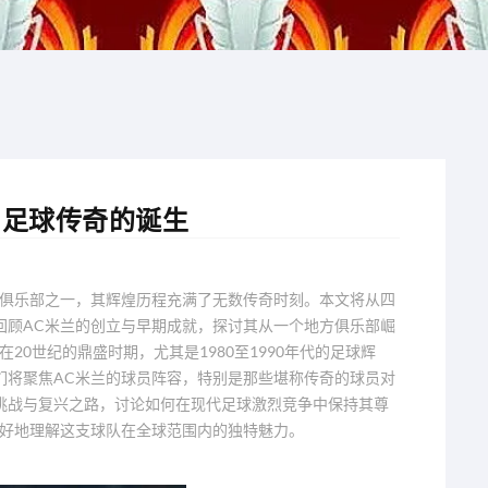
与足球传奇的诞生
的俱乐部之一，其辉煌历程充满了无数传奇时刻。本文将从四
回顾AC米兰的创立与早期成就，探讨其从一个地方俱乐部崛
20世纪的鼎盛时期，尤其是1980至1990年代的足球辉
们将聚焦AC米兰的球员阵容，特别是那些堪称传奇的球员对
挑战与复兴之路，讨论如何在现代足球激烈竞争中保持其尊
更好地理解这支球队在全球范围内的独特魅力。