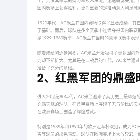
里，凭借其雄厚的财力和技术积淀，迅速崭露头角。
国内赛场上获得胜利，更为重要的是推动意大利足球
1920年代，AC米兰在国内赛场取得了显著成绩，其
了基础。而后，球队在多个赛季中连续夺得国内联赛
是1929-1930赛季，AC米兰在当时的意甲联赛中
随着成绩的逐步累积，AC米兰开始吸引了更多国内外
力却不断扩大。尤其是在二战后的年代，AC米兰通
准备了充分的基础。
2、红黑军团的鼎盛
进入20世纪80年代，AC米兰迎来了其历史上最辉煌
充满天赋的球队，在意甲赛场上展现了无与伦比的实
在欧洲赛场上创造了辉煌成就。
特别是1989年和1990年的欧洲冠军杯双冠，成为A
吉等球员的出色表现，球队在欧洲赛场上大放异彩。值