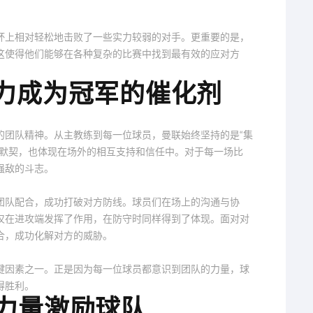
杯上相对轻松地击败了一些实力较弱的对手。更重要的是，
这使得他们能够在各种复杂的比赛中找到最有效的应对方
力成为冠军的催化剂
的团队精神。从主教练到每一位球员，曼联始终坚持的是“集
合默契，也体现在场外的相互支持和信任中。对于每一场比
强敌的斗志。
团队配合，成功打破对方防线。球员们在场上的沟通与协
仅在进攻端发挥了作用，在防守时同样得到了体现。面对对
合，成功化解对方的威胁。
键因素之一。正是因为每一位球员都意识到团队的力量，球
得胜利。
力量激励球队