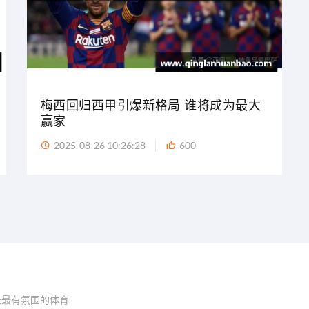
梅西回归西甲引爆新格局 谁将成为最大
赢家
2025-08-26 10:26:28
600
全网最全最有氛围的体育