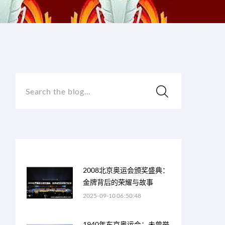
Search the blog...
2008北京奥运会颁奖盛典：
金牌背后的荣耀与故事
2025-09-10 06:50:48
1940年东京奥运会：未曾举