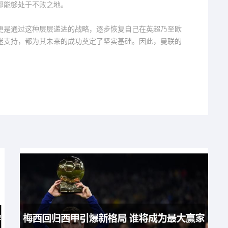
都能够处于不败之地。
更是通过这种层层递进的战略，逐步恢复自己在英超乃至欧
迷支持，都为其未来的成功奠定了坚实基础。因此，曼联的