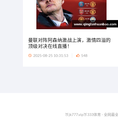
曼联对阵阿森纳激战上演，激情四溢的
顶级对决在线直播！
2025-08-25 10:31:53
548
🍑jk777.vip🍑333体育 - 