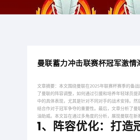
曼联蓄力冲击联赛杯冠军激情
文章摘要：本文围绕曼联在2025年联赛杯赛季的备
了曼联的阵容调整，如何通过引援和培养年轻球员提
中的具体表现，尤其是针对不同对手的战术安排。然
结合作对于冠军争夺的重要性。最后，文章分析了曼
油助威。本文旨在通过多角度的分析，展现曼联在新
1、阵容优化：打造