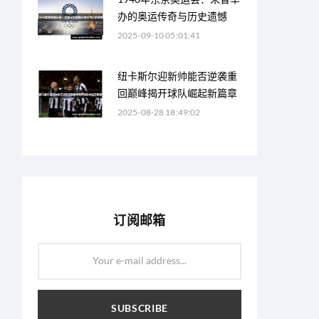
办的奥运传奇与历史遗憾
2025-09-10 05:01:41
纽卡斯尔迎新帅能否逆袭重
回巅峰揭开球队崛起新篇章
2025-08-28 18:49:02
订阅邮箱
Your e-mail address...
SUBSCRIBE