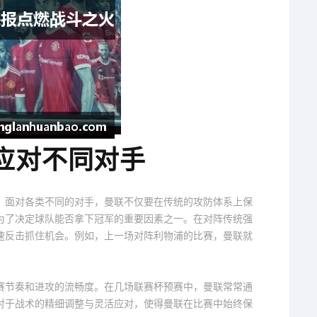
应对不同对手
。面对各类不同的对手，曼联不仅要在传统的攻防体系上保
为了决定球队能否拿下冠军的重要因素之一。在对阵传统强
速反击抓住机会。例如，上一场对阵利物浦的比赛，曼联就
赛节奏和进攻的流畅度。在几场联赛杯预赛中，曼联常常通
对于战术的精细调整与灵活应对，使得曼联在比赛中始终保