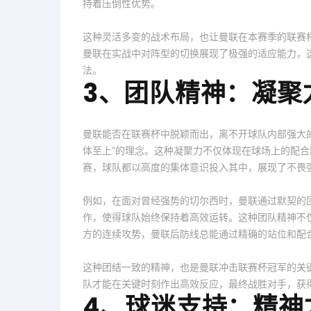
持着压倒性优势。
这种灵活多变的战术布局，也让曼联在本赛季的联赛
曼联在实战中对阵型的切换展现了极强的适应能力，
法。
3、团队精神：凝聚
曼联能否在联赛杯中脱颖而出，离不开球队内部强大
体至上”的理念。这种凝聚力不仅体现在球场上的配
赛，球队都以高度的集体意识投入其中，展现了不畏
例如，在面对曾经强势的切尔西时，曼联通过默契的
作，使得球队始终保持着高效运转。这种团队精神不
方的连续攻势，曼联后防线总能通过精确的站位和配
这种团结一致的精神，也是曼联冲击联赛杯冠军的关
队才能在关键时刻作出高效反应，最终战胜对手，获
4、球迷支持：精神