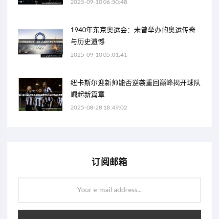
2025-09-10 06:50:48
1940年东京奥运会：未曾举办的奥运传奇
与历史遗憾
2025-09-10 05:01:41
纽卡斯尔迎新帅能否逆袭重回巅峰揭开球队
崛起新篇章
2025-08-28 18:49:02
订阅邮箱
Your e-mail address...