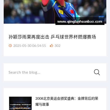
孙颖莎雨果再度出击 乒乓球世界杯燃爆赛场
2025-05-30 06:54:55
302
Search the blog...
2008北京奥运会颁奖盛典：金牌背后的荣
耀与故事