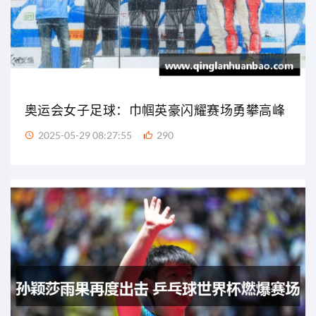
奥运会女子足球：巾帼英豪闪耀赛场勇攀高峰
2025-05-29 08:27:55
290