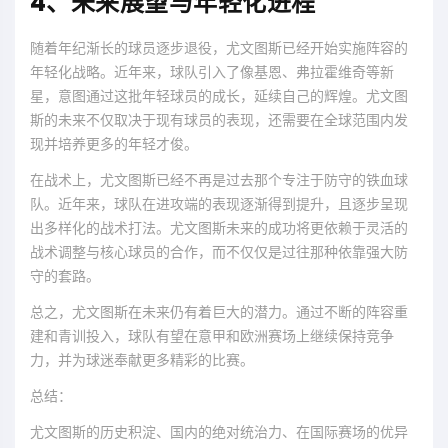
4、未来展望与年轻化进程
随着年纪渐长的球员逐步退役，尤文图斯已经开始实施阵容的
年轻化战略。近年来，球队引入了像基恩、弗拉霍维奇等新
星，意图通过这批年轻球员的成长，延续自己的辉煌。尤文图
斯的未来不仅取决于现有球员的表现，还需要在全球范围内发
现并培养更多的年轻才俊。
在战术上，尤文图斯已经不再是过去那个专注于防守的铁血球
队。近年来，球队在进攻端的表现逐渐得到提升，且逐步呈现
出多样化的战术打法。尤文图斯未来的成功将更依赖于灵活的
战术调整与核心球员的合作，而不仅仅是过往那种依靠强大防
守的套路。
总之，尤文图斯在未来仍有着巨大的潜力。通过不断的阵容重
建和青训投入，球队有望在意甲和欧洲赛场上继续保持竞争
力，并为球迷奉献更多精彩的比赛。
总结：
尤文图斯的历史积淀、国内的绝对统治力、在国际赛场的优异