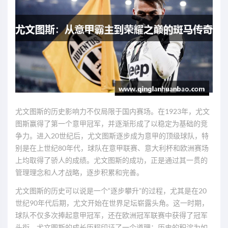
尤文图斯的历史影响力不仅局限于国内赛场。在1923年，尤文
图斯赢得了第一个意甲冠军，并逐渐形成了以稳定为基础的竞
争力。进入20世纪后，尤文图斯逐步成为意甲的顶级球队，特
别是在上世纪80年代，球队在意甲联赛、意大利杯和欧洲赛场
上均取得了骄人的成绩。尤文图斯的成功，正是通过其一贯的
管理理念和人才战略，逐步积累和完善。
尤文图斯的历史可以说是一个“逐步攀升”的过程，尤其是在20
世纪90年代后期，尤文开始在世界足坛崭露头角。这一时期，
球队不仅多次捧起意甲冠军，还在欧洲冠军联赛中获得了冠军
头衔。尤文图斯的成长历程印证了一个道理：历史的积淀为如